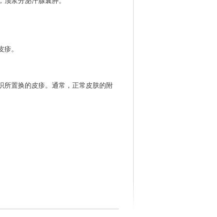
，顶浆分泌汗腺囊肿。
皮疹。