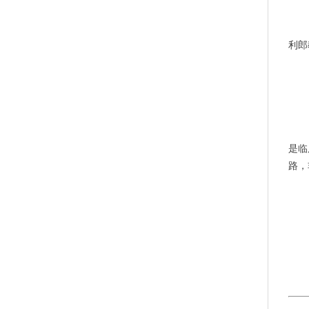
	        “临床疾病的诊疗与针对性的科研相结合，能够更深入地揭示疾病的发病机理和诊断技术并高效用
利郎
	       “本书特别邀请了临床一线的15名皮肤病专家为临床兽医师选取了常见的病例进行讲解。因此，书中
是临
路，