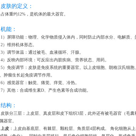
皮肤的定义：
	占体重约12%，是机体的最大器官。
机能：
	1）屏障功能：物理、化学物质侵入体内，同时防止内部水分、电解质、
	2）维持机体形态。
	3）调节体温：通过被毛、血液循环、汗腺。
	4）反映内部环境：可反应出内脏疾病、营养状态、用药。
对微生物
、肿瘤生长起免疫调节作用。
	6）感觉器官：触觉、痛觉、痒觉、冷热。
	7）其他：合成维生素D、产生色素等合成功能。
结构：
腺、趾甲
属器官。
上皮
：上皮由基底层、有棘层、颗粒层、角质层4层构成。 角化细胞从