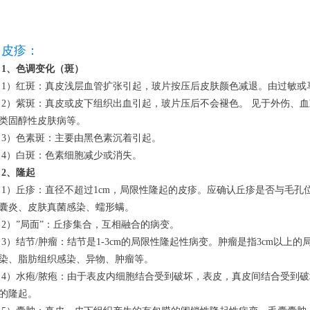
皮疹：
1、色调变化（斑）
	1）红斑：真皮浅层血管扩张引起，玻片按压后皮肤颜色减退。由过敏或
质机能异
类固醇性皮肤病等。
	3）色素斑：主要由黑色素沉着引起。
	4）白斑：色素细胞减少或消失。
2、隆起
染而引起
囊炎、皮肤真菌感染、蠕形螨。
	2）”局面”：丘疹集合，互相融合的病变。
感染、真
染、脂肪组织感染、异物、肿瘤等。
或皮下而
的隆起。