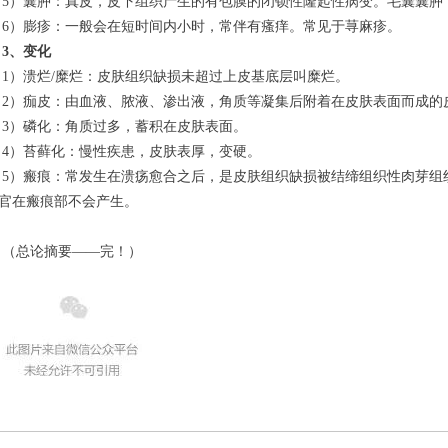
	5）囊肿：真皮，皮下组织产生的有包膜的闭锁性隆起性病变。毛囊囊肿
	6）膨疹：一般会在短时间内小时，常伴有瘙痒。常见于荨麻疹。
3、变化
	1）溃烂/糜烂：皮肤组织缺损未超过上皮基底层叫糜烂。
	2）痂皮：由血液、脓液、渗出液，角质等凝集后附着在皮肤表面而成的
	3）磷化：角质过多，蓄积在皮肤表面。
	4）苔藓化：慢性疾患，皮肤表厚，变硬。
皮肤的附
官在瘢痕部不会产生。
	（总论摘要——完！）