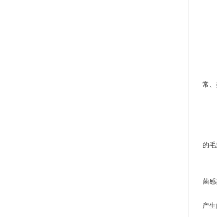
	2）紫斑：真皮或皮下组织出血引起，玻片压后不会褪色。 见于外伤、血凝异常、血管炎、肾上腺皮
常、
	1）丘疹：直径不超过1cm，局限性隆起的皮疹。应确认丘疹是否与毛孔位置一致，一致通常见于细菌感
的毛
	3）结节/肿瘤：结节是1-3cm的局限性隆起性病变。肿瘤是指3cm以上的局限性隆起性病变。常见于深部
菌感
	4）水疱/脓疱：由于表皮内细胞结合受到破坏，表皮，真皮间结合受到破坏，水液，脓液蓄积于表皮内
产生