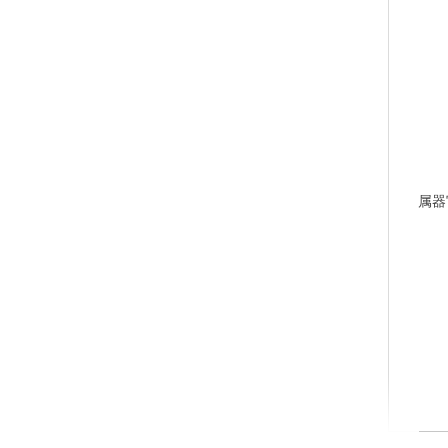
	5）瘢痕：常发生在溃疡愈合之后，是皮肤组织缺损被结缔组织性肉芽组织所置换的皮疹。通常，正常
属器