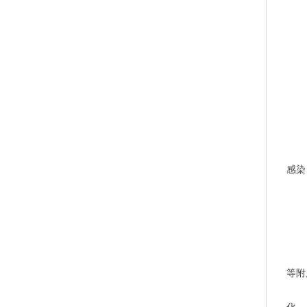
	5）免疫调节：皮肤是免疫系统的重要器官。以上皮细胞、朗格汉氏细胞、淋巴细胞等免疫细胞为主，
感染
	皮肤分三层：上皮层、真皮层和皮下组织3层，此外还有被毛器官（毛囊和毛）、立毛肌、皮脂腺、汗
等附