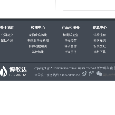
关于我们
检测中心
产品和服务
资源中心
公司简介
宠物疾病检测
检测试剂盒
送检流程
团队介绍
养殖业动物检测
动物疫苗
疾病知识
特种动物检测
科研合作
相关文献
其他检测
咨询服务
资料下载
copyright @ 2015biominda.com all rights reserv
全国统一服务热线：025-58505153
网站统