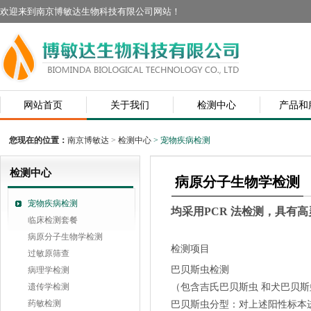
欢迎来到南京博敏达生物科技有限公司网站！
网站首页
关于我们
检测中心
产品和
您现在的位置：
南京博敏达
>
检测中心
> 宠物疾病检测
检测中心
病原分子生物学检测
宠物疾病检测
均采用PCR 法检测，具有
临床检测套餐
病原分子生物学检测
检测项目
过敏原筛查
巴贝斯虫
检测
病理学检测
遗传学检测
（包含吉氏巴贝斯虫
和犬巴贝斯
药敏检测
巴贝斯虫分型：对上述阳性标本